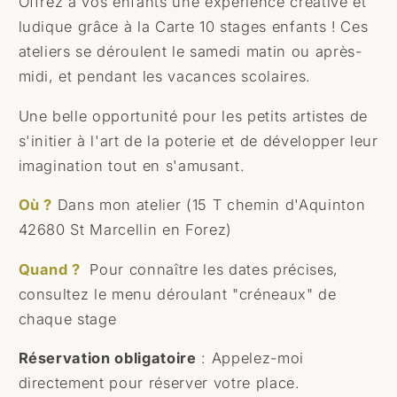
Offrez à vos enfants une expérience créative et
stages
stages
de
de
ludique grâce à la Carte 10 stages enfants ! Ces
poterie
poterie
ateliers se déroulent le samedi matin ou après-
enfant
enfant
midi, et pendant les vacances scolaires.
2H
2H
Une belle opportunité pour les petits artistes de
s'initier à l'art de la poterie et de développer leur
imagination tout en s'amusant.
Où ?
Dans mon atelier (15 T chemin d'Aquinton
42680 St Marcellin en Forez)
Quand ?
Pour connaître les dates précises,
consultez le menu déroulant "créneaux" de
chaque stage
Réservation obligatoire
: Appelez-moi
directement pour réserver votre place.