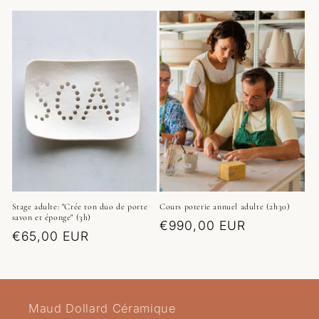
habituel
habituel
Stage adulte: "Crée ton duo de porte
Cours poterie annuel adulte (2h30)
savon et éponge" (3h)
Prix
€990,00 EUR
Prix
€65,00 EUR
habituel
habituel
Maud Dollard Céramique