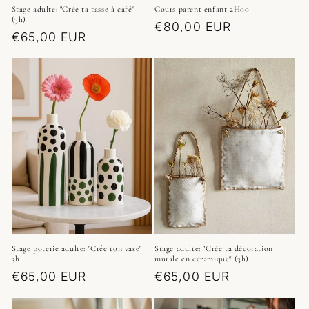
Stage adulte: "Crée ta tasse à café"
Cours parent enfant 2H00
(3h)
Prix
€80,00 EUR
Prix
€65,00 EUR
habituel
habituel
Stage poterie adulte: "Crée ton vase"
Stage adulte: "Crée ta décoration
3h
murale en céramique" (3h)
Prix
€65,00 EUR
Prix
€65,00 EUR
habituel
habituel