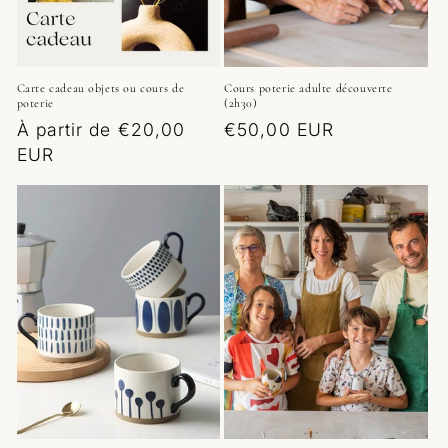
Carte cadeau objets ou cours de
Cours poterie adulte découverte
poterie
(2h30)
Prix
À partir de €20,00
Prix
€50,00 EUR
habituel
EUR
habituel