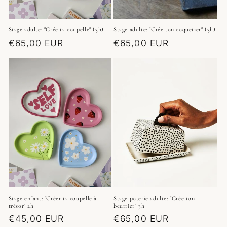
Stage adulte: "Crée ta coupelle" (3h)
Stage adulte: "Crée ton coquetier" (3h)
Prix
€65,00 EUR
Prix
€65,00 EUR
habituel
habituel
Stage enfant: "Créer ta coupelle à
Stage poterie adulte: "Crée ton
trésor" 2h
beurrier" 3h
Prix
€45,00 EUR
Prix
€65,00 EUR